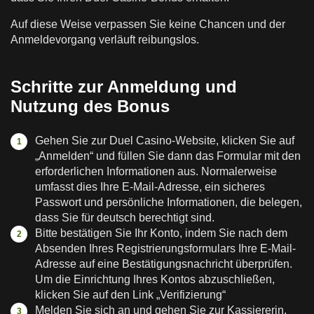
Auf diese Weise verpassen Sie keine Chancen und der
Anmeldevorgang verläuft reibungslos.
Schritte zur Anmeldung und
Nutzung des Bonus
Gehen Sie zur Duel Casino-Website, klicken Sie auf
„Anmelden“ und füllen Sie dann das Formular mit den
erforderlichen Informationen aus. Normalerweise
umfasst dies Ihre E-Mail-Adresse, ein sicheres
Passwort und persönliche Informationen, die belegen,
dass Sie für deutsch berechtigt sind.
Bitte bestätigen Sie Ihr Konto, indem Sie nach dem
Absenden Ihres Registrierungsformulars Ihre E-Mail-
Adresse auf eine Bestätigungsnachricht überprüfen.
Um die Einrichtung Ihres Kontos abzuschließen,
klicken Sie auf den Link „Verifizierung“
Melden Sie sich an und gehen Sie zur Kassiererin.