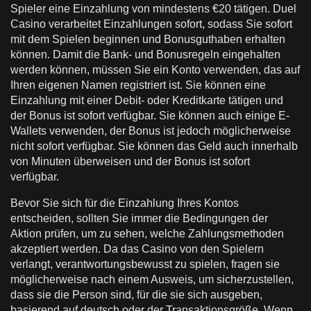
Spieler eine Einzahlung von mindestens €20 tätigen. Duel
Casino verarbeitet Einzahlungen sofort, sodass Sie sofort
mit dem Spielen beginnen und Bonusguthaben erhalten
können. Damit die Bank- und Bonusregeln eingehalten
werden können, müssen Sie ein Konto verwenden, das auf
Ihren eigenen Namen registriert ist. Sie können eine
Einzahlung mit einer Debit- oder Kreditkarte tätigen und
der Bonus ist sofort verfügbar. Sie können auch einige E-
Wallets verwenden, der Bonus ist jedoch möglicherweise
nicht sofort verfügbar. Sie können das Geld auch innerhalb
von Minuten überweisen und der Bonus ist sofort
verfügbar.
Bevor Sie sich für die Einzahlung Ihres Kontos
entscheiden, sollten Sie immer die Bedingungen der
Aktion prüfen, um zu sehen, welche Zahlungsmethoden
akzeptiert werden. Da das Casino von den Spielern
verlangt, verantwortungsbewusst zu spielen, fragen sie
möglicherweise nach einem Ausweis, um sicherzustellen,
dass sie die Person sind, für die sie sich ausgeben,
basierend auf deutsch oder der Transaktionsgröße. Wenn