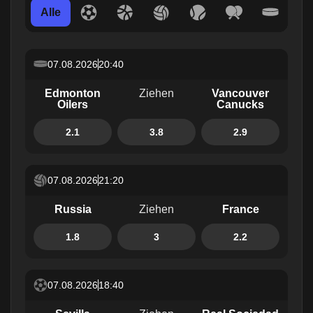
Alle
07.08.2026
20:40
Edmonton
Ziehen
Vancouver
Oilers
Canucks
2.1
3.8
2.9
07.08.2026
21:20
Russia
Ziehen
France
1.8
3
2.2
07.08.2026
18:40