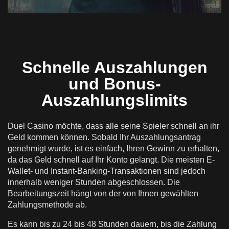
Schnelle Auszahlungen
und Bonus-
Auszahlungslimits
Duel Casino möchte, dass alle seine Spieler schnell an ihr
Geld kommen können. Sobald Ihr Auszahlungsantrag
genehmigt wurde, ist es einfach, Ihren Gewinn zu erhalten,
da das Geld schnell auf Ihr Konto gelangt. Die meisten E-
Wallet- und Instant-Banking-Transaktionen sind jedoch
innerhalb weniger Stunden abgeschlossen. Die
Bearbeitungszeit hängt von der von Ihnen gewählten
Zahlungsmethode ab.
Es kann bis zu 24 bis 48 Stunden dauern, bis die Zahlung