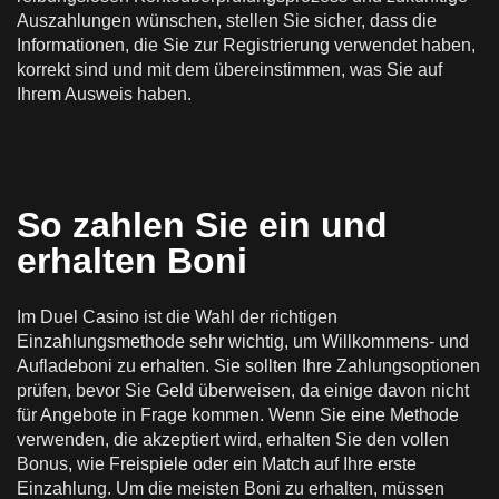
Auszahlungen wünschen, stellen Sie sicher, dass die
Informationen, die Sie zur Registrierung verwendet haben,
korrekt sind und mit dem übereinstimmen, was Sie auf
Ihrem Ausweis haben.
So zahlen Sie ein und
erhalten Boni
Im Duel Casino ist die Wahl der richtigen
Einzahlungsmethode sehr wichtig, um Willkommens- und
Aufladeboni zu erhalten. Sie sollten Ihre Zahlungsoptionen
prüfen, bevor Sie Geld überweisen, da einige davon nicht
für Angebote in Frage kommen. Wenn Sie eine Methode
verwenden, die akzeptiert wird, erhalten Sie den vollen
Bonus, wie Freispiele oder ein Match auf Ihre erste
Einzahlung. Um die meisten Boni zu erhalten, müssen