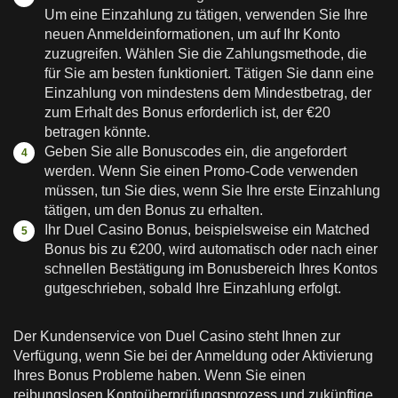
Um eine Einzahlung zu tätigen, verwenden Sie Ihre
neuen Anmeldeinformationen, um auf Ihr Konto
zuzugreifen. Wählen Sie die Zahlungsmethode, die
für Sie am besten funktioniert. Tätigen Sie dann eine
Einzahlung von mindestens dem Mindestbetrag, der
zum Erhalt des Bonus erforderlich ist, der €20
betragen könnte.
Geben Sie alle Bonuscodes ein, die angefordert
werden. Wenn Sie einen Promo-Code verwenden
müssen, tun Sie dies, wenn Sie Ihre erste Einzahlung
tätigen, um den Bonus zu erhalten.
Ihr Duel Casino Bonus, beispielsweise ein Matched
Bonus bis zu €200, wird automatisch oder nach einer
schnellen Bestätigung im Bonusbereich Ihres Kontos
gutgeschrieben, sobald Ihre Einzahlung erfolgt.
Der Kundenservice von Duel Casino steht Ihnen zur
Verfügung, wenn Sie bei der Anmeldung oder Aktivierung
Ihres Bonus Probleme haben. Wenn Sie einen
reibungslosen Kontoüberprüfungsprozess und zukünftige