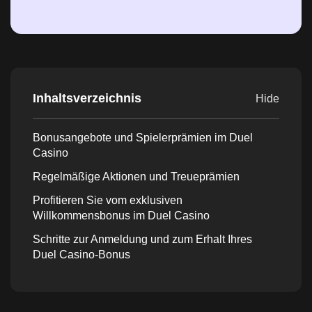
Inhaltsverzeichnis
Hide
Bonusangebote und Spielerprämien im Duel
Casino
Regelmäßige Aktionen und Treueprämien
Profitieren Sie vom exklusiven
Willkommensbonus im Duel Casino
Schritte zur Anmeldung und zum Erhalt Ihres
Duel Casino-Bonus
Schritte zur Anmeldung und Nutzung des Bonus
So zahlen Sie ein und erhalten Boni