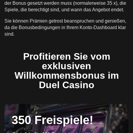
der Bonus gesetzt werden muss (normalerweise 35 x), die
Spiele, die berechtigt sind, und wann das Angebot endet.
Sie können Prämien getrost beanspruchen und genießen,
da die Bonusbedingungen in Ihrem Konto-Dashboard klar
sind.
Profitieren Sie vom
exklusiven
Willkommensbonus im
Duel Casino
350 Freispiele!