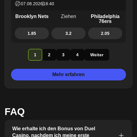
07.08.2026
18:40
Brooklyn Nets
Ziehen
Philadelphia
76ers
1.85
3.2
2.05
1
2
3
4
Weiter
Mehr erfahren
FAQ
Wie erhalte ich den Bonus von Duel
Casino, nachdem ich meine erste