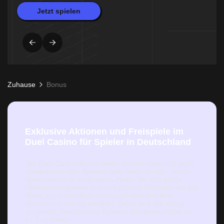
Jetzt spielen
Zuhause
Bonus
Exklusive Aktionen und Freispiele im
Duel Casino für Spieler in Deutschland
Der Duel Casino-Bonus bietet sowohl neuen als auch
wiederkehrenden Spielern tolle Belohnungen, um ihr
Spielerlebnis zu verbessern. Holen Sie sich große
Willkommenspakete und fortlaufende Aktionen, um das
Beste aus Ihrem Spiel herauszuholen und Ihre
Gewinnchancen zu erhöhen. Diese sind alle darauf
ausgelegt, Deutschland Spielern den besten Wert für
ihr € zu bieten.