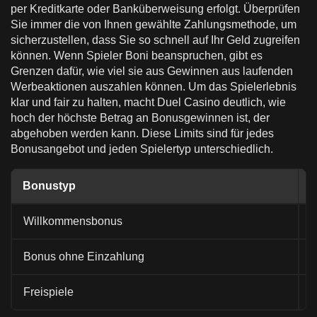
per Kreditkarte oder Banküberweisung erfolgt. Überprüfen
Sie immer die von Ihnen gewählte Zahlungsmethode, um
sicherzustellen, dass Sie so schnell auf Ihr Geld zugreifen
können. Wenn Spieler Boni beanspruchen, gibt es
Grenzen dafür, wie viel sie aus Gewinnen aus laufenden
Werbeaktionen auszahlen können. Um das Spielerlebnis
klar und fair zu halten, macht Duel Casino deutlich, wie
hoch der höchste Betrag an Bonusgewinnen ist, der
abgehoben werden kann. Diese Limits sind für jedes
Bonusangebot und jeden Spielertyp unterschiedlich.
Bonustyp
M
Willkommensbonus
b
Bonus ohne Einzahlung
b
Freispiele
b