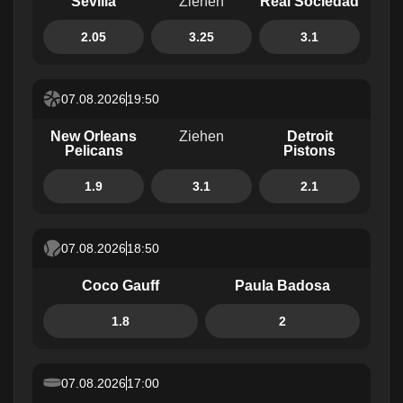
Sevilla
Ziehen
Real Sociedad
2.05
3.25
3.1
07.08.2026
19:50
New Orleans
Ziehen
Detroit
Pelicans
Pistons
1.9
3.1
2.1
07.08.2026
18:50
Coco Gauff
Paula Badosa
1.8
2
07.08.2026
17:00