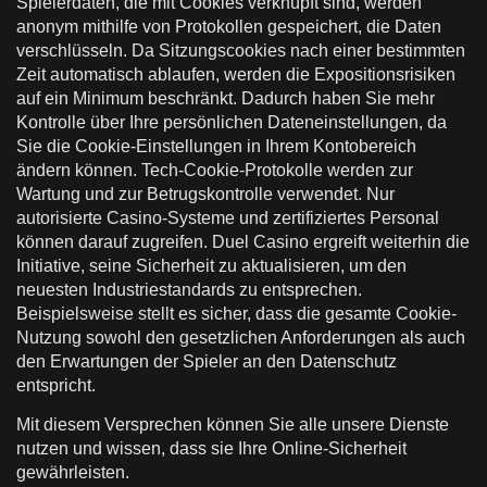
Spielerdaten, die mit Cookies verknüpft sind, werden
anonym mithilfe von Protokollen gespeichert, die Daten
verschlüsseln. Da Sitzungscookies nach einer bestimmten
Zeit automatisch ablaufen, werden die Expositionsrisiken
auf ein Minimum beschränkt. Dadurch haben Sie mehr
Kontrolle über Ihre persönlichen Dateneinstellungen, da
Sie die Cookie-Einstellungen in Ihrem Kontobereich
ändern können. Tech-Cookie-Protokolle werden zur
Wartung und zur Betrugskontrolle verwendet. Nur
autorisierte Casino-Systeme und zertifiziertes Personal
können darauf zugreifen. Duel Casino ergreift weiterhin die
Initiative, seine Sicherheit zu aktualisieren, um den
neuesten Industriestandards zu entsprechen.
Beispielsweise stellt es sicher, dass die gesamte Cookie-
Nutzung sowohl den gesetzlichen Anforderungen als auch
den Erwartungen der Spieler an den Datenschutz
entspricht.
Mit diesem Versprechen können Sie alle unsere Dienste
nutzen und wissen, dass sie Ihre Online-Sicherheit
gewährleisten.