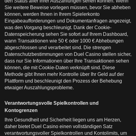
den Status aller Ihrer Auszahlungen sehen können. Wenn
Sie weitere Beweise vorlegen müssen, bevor Sie abheben
können, werden Ihnen in Ihrem Spielerkonto
Eingabeaufforderungen und Dokumentanfragen angezeigt,
was den Vorgang beschleunigt. Dank der Cookie-
Datenspeicherung sehen Sie sofort auf Ihrem Dashboard,
wann Transaktionen wie 50 € oder 1000 € Abhebungen
abgeschlossen und verarbeitet sind. Die strengen
Datenschutzbestimmungen von Duel Casino stellen sicher,
dass nur Sie Informationen über Ihre Transaktionen sehen
können, die mit Cookie-Daten verknüpft sind. Diese
Methode gibt Ihnen mehr Kontrolle über Ihr Geld auf der
Plattform und beschleunigt den Prozess der Behebung
etwaiger Auszahlungsprobleme.
Verantwortungsvolle Spielkontrollen und
Kontogrenzen
Ihre Gesundheit und Sicherheit liegen uns am Herzen,
daher bietet Duel Casino einen vollständigen Satz
verantwortungsvoller Spielkontrollen und Kontolimits, um