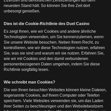
Lizenzen und behördlichen Zertifizierungen auf dem
neuesten Stand hält. So können Sie Ihre Zeit dort
unbesorgt genießen.
Dies ist die Cookie-Richtlinie des Duel Casino
Es zeigt Ihnen, wie wir Cookies und andere ähnliche
Technologien verwenden, um Sie kennenzulernen, wenn
Sie unsere Website besuchen. Neben Ihrem Recht, zu
kontrollieren, wie wir diese Technologien nutzen, erfahren
Sie, was sie sind und warum wir sie nutzen. Erfahren Sie,
wie wir mit Cookies und den damit verbundenen
personenbezogenen Daten umgehen, indem Sie diese
Richtlinie sorgfältig lesen.
Wie schreibt man Cookies?
Die von Ihnen besuchten Websites können kleine Dateien,
sogenannte Cookies, auf Ihrem Computer oder Telefon
speichern. Viele Websites verwenden sie, um das Laden
ihrer Seiten zu beschleunigen und den Websitebesitzern