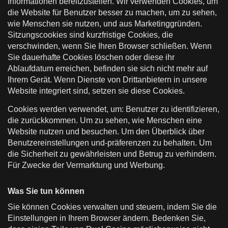
Informationen bereitzustellen. Wir verwenden Cookies, um
die Website für Benutzer besser zu machen, um zu sehen,
wie Menschen sie nutzen, und aus Marketinggründen.
Sitzungscookies sind kurzfristige Cookies, die
verschwinden, wenn Sie Ihren Browser schließen. Wenn
Sie dauerhafte Cookies löschen oder diese ihr
Ablaufdatum erreichen, befinden sie sich nicht mehr auf
Ihrem Gerät. Wenn Dienste von Drittanbietern in unsere
Website integriert sind, setzen sie diese Cookies.
Cookies werden verwendet, um: Benutzer zu identifizieren,
die zurückkommen. Um zu sehen, wie Menschen eine
Website nutzen und besuchen. Um den Überblick über
Benutzereinstellungen und-präferenzen zu behalten. Um
die Sicherheit zu gewährleisten und Betrug zu verhindern.
Für Zwecke der Vermarktung und Werbung.
Was Sie tun können
Sie können Cookies verwalten und steuern, indem Sie die
Einstellungen in Ihrem Browser ändern. Bedenken Sie,