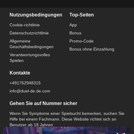
Nutzungsbedingungen
Top-Seiten
Cookie-richtlinie
App
Datenschutzrichtlinie
Bonus
Allgemeine
Promo-Code
Geschäftsbedingungen
Bonus ohne Einzahlung
Verantwortungsvolles
Spielen
Kontakte
+491762948315
info@duel-de.de.com
Gehen Sie auf Nummer sicher
Wenn Sie Symptome einer Spielsucht bemerken, suchen Sie
Hilfe bei einem Fachmann. Diese Website richtet sich an
Benutzer ab 18 Jahren.