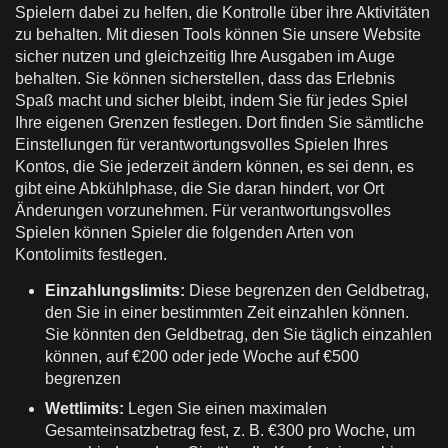
Spielern dabei zu helfen, die Kontrolle über ihre Aktivitäten
zu behalten. Mit diesen Tools können Sie unsere Website
sicher nutzen und gleichzeitig Ihre Ausgaben im Auge
behalten. Sie können sicherstellen, dass das Erlebnis
Spaß macht und sicher bleibt, indem Sie für jedes Spiel
Ihre eigenen Grenzen festlegen. Dort finden Sie sämtliche
Einstellungen für verantwortungsvolles Spielen Ihres
Kontos, die Sie jederzeit ändern können, es sei denn, es
gibt eine Abkühlphase, die Sie daran hindert, vor Ort
Änderungen vorzunehmen. Für verantwortungsvolles
Spielen können Spieler die folgenden Arten von
Kontolimits festlegen.
Einzahlungslimits:
Diese begrenzen den Geldbetrag,
den Sie in einer bestimmten Zeit einzahlen können.
Sie könnten den Geldbetrag, den Sie täglich einzahlen
können, auf €200 oder jede Woche auf €500
begrenzen
Wettlimits:
Legen Sie einen maximalen
Gesamteinsatzbetrag fest, z. B. €300 pro Woche, um