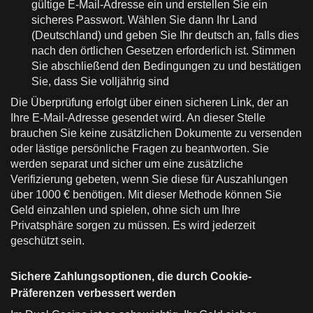
gültige E-Mail-Adresse ein und erstellen Sie ein
sicheres Passwort. Wählen Sie dann Ihr Land
(Deutschland) und geben Sie Ihr deutsch an, falls dies
nach den örtlichen Gesetzen erforderlich ist. Stimmen
Sie abschließend den Bedingungen zu und bestätigen
Sie, dass Sie volljährig sind
Die Überprüfung erfolgt über einen sicheren Link, der an
Ihre E-Mail-Adresse gesendet wird. An dieser Stelle
brauchen Sie keine zusätzlichen Dokumente zu versenden
oder lästige persönliche Fragen zu beantworten. Sie
werden separat und sicher um eine zusätzliche
Verifizierung gebeten, wenn Sie diese für Auszahlungen
über 1000 € benötigen. Mit dieser Methode können Sie
Geld einzahlen und spielen, ohne sich um Ihre
Privatsphäre sorgen zu müssen. Es wird jederzeit
geschützt sein.
Sichere Zahlungsoptionen, die durch Cookie-
Präferenzen verbessert werden