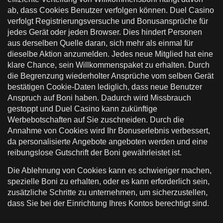
ab, dass Cookies Benutzer verfolgen können. Duel Casino
verfolgt Registrierungsversuche und Bonusansprüche für
jedes Gerät oder jeden Browser. Dies hindert Personen
aus derselben Quelle daran, sich mehr als einmal für
dieselbe Aktion anzumelden. Jedes neue Mitglied hat eine
klare Chance, sein Willkommenspaket zu erhalten. Durch
die Begrenzung wiederholter Ansprüche vom selben Gerät
bestätigen Cookie-Daten lediglich, dass neue Benutzer
Anspruch auf Boni haben. Dadurch wird Missbrauch
gestoppt und Duel Casino kann zukünftige
Werbebotschaften auf Sie zuschneiden. Durch die
Annahme von Cookies wird Ihr Bonuserlebnis verbessert,
da personalisierte Angebote angeboten werden und eine
reibungslose Gutschrift der Boni gewährleistet ist.
Die Ablehnung von Cookies kann es schwieriger machen,
spezielle Boni zu erhalten, oder es kann erforderlich sein,
zusätzliche Schritte zu unternehmen, um sicherzustellen,
dass Sie bei der Einrichtung Ihres Kontos berechtigt sind.