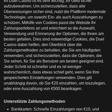
Im Duel Casino ist es sehr wichtig, Ihr Geld sicher
aufzubewahren. Um sicherzustellen, dass alle
Überweisungen sicher sind, nutzt die Plattform modernste
Technologie, um sowohl Ein- als auch Auszahlungen zu
schützen. Mithilfe von Cookies passt die Website Ihr
Zahlungserlebnis an und erleichtert so die Auswahl,
Verwendung und Erinnerung der Optionen, die Ihnen am
besten gefallen. Dies sind notwendige Cookies, die Duel
Casino dabei helfen, den Überblick über die
Zahlungsmethoden zu behalten, die Sie am häufigsten
verwenden, und sicherzustellen, dass die Optionen, die
Sie sehen, für Sie als Benutzer am besten geeignet sind.
Jeder Schritt ist schneller und es ist weniger
wahrscheinlich, dass etwas schief geht, wenn Sie Ihre
gespeicherten Einstellungen verwenden. Dies gilt
unabhängig davon, ob Sie €20 einzahlen, um loszulegen,
oder eine Auszahlung von €500 beantragen.
Unterstützte Zahlungsmethoden
Bankkarten: Schnelle Einzahlungen von €10, und